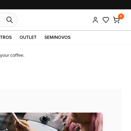
10% OFF em pagamentos no pix ou boleto.
0
TROS
OUTLET
SEMINOVOS
 your coffee.