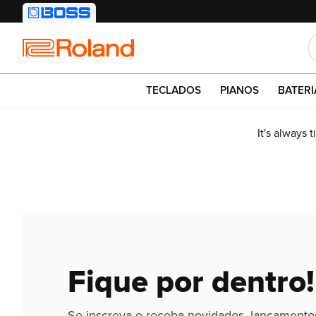
e R$ 199
Roland
TECLADOS
PIANOS
BATERI
It's always 
Fique por dentro!
Se inscreva e receba novidades, lançamento