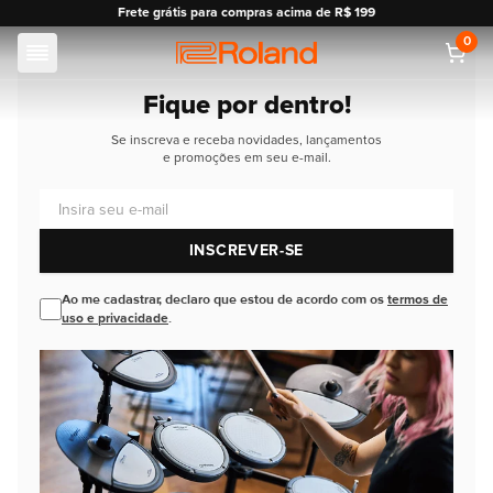
Frete grátis para compras acima de R$ 199
0
Roland
Fique por dentro!
Se inscreva e receba novidades, lançamentos
e promoções em seu e-mail.
Insira seu e-mail
INSCREVER-SE
Ao me cadastrar, declaro que estou de acordo com os
termos de
uso e privacidade
.