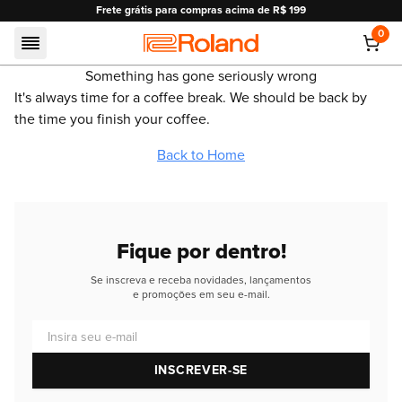
Frete grátis para compras acima de R$ 199
0
Roland
Something has gone seriously wrong
It's always time for a coffee break. We should be back by
the time you finish your coffee.
Back to Home
Fique por dentro!
Se inscreva e receba novidades, lançamentos
e promoções em seu e-mail.
Insira seu e-mail
INSCREVER-SE