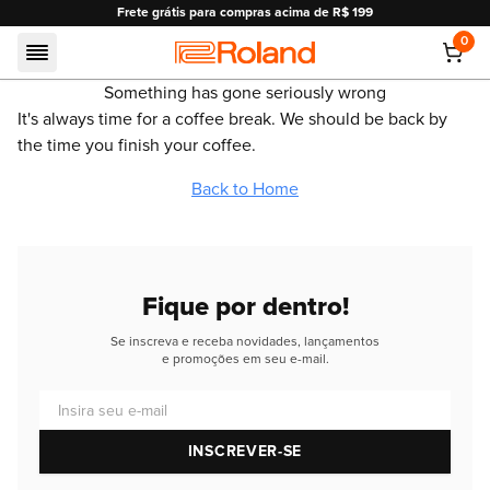
Frete grátis para compras acima de R$ 199
0
Roland
Something has gone seriously wrong
It's always time for a coffee break. We should be back by
the time you finish your coffee.
Back to Home
Fique por dentro!
Se inscreva e receba novidades, lançamentos
e promoções em seu e-mail.
Insira seu e-mail
INSCREVER-SE