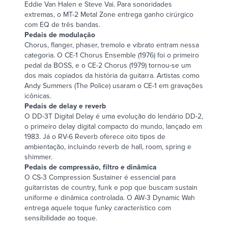
Eddie Van Halen e Steve Vai. Para sonoridades
extremas, o MT-2 Metal Zone entrega ganho cirúrgico
com EQ de três bandas.
Pedais de modulação
Chorus, flanger, phaser, tremolo e vibrato entram nessa
categoria. O CE-1 Chorus Ensemble (1976) foi o primeiro
pedal da BOSS, e o CE-2 Chorus (1979) tornou-se um
dos mais copiados da história da guitarra. Artistas como
Andy Summers (The Police) usaram o CE-1 em gravações
icônicas.
Pedais de delay e reverb
O
DD-3T
Digital Delay é uma evolução do lendário DD-2,
o primeiro delay digital compacto do mundo, lançado em
1983. Já o RV-6 Reverb oferece oito tipos de
ambientação, incluindo reverb de hall, room, spring e
shimmer.
Pedais de compressão, filtro e dinâmica
O
CS-3
Compression Sustainer é essencial para
guitarristas de country, funk e pop que buscam sustain
uniforme e dinâmica controlada. O AW-3 Dynamic Wah
entrega aquele toque funky característico com
sensibilidade ao toque.