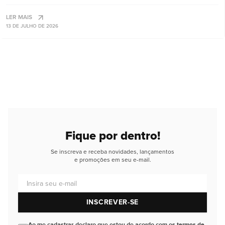
LER MAIS
13 DE JULHO DE 2026
Fique por dentro!
Se inscreva e receba novidades, lançamentos
e promoções em seu e-mail.
Insira seu e-mail
INSCREVER-SE
Ao me cadastrar, declaro que estou de acordo com os
termos de