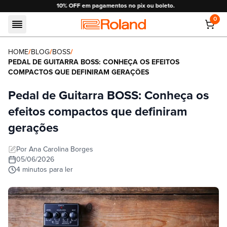
10% OFF em pagamentos no pix ou boleto.
0
Roland
HOME
/
BLOG
/
BOSS
/
PEDAL DE GUITARRA BOSS: CONHEÇA OS EFEITOS
COMPACTOS QUE DEFINIRAM GERAÇÕES
Pedal de Guitarra BOSS: Conheça os
efeitos compactos que definiram
gerações
Por
Ana Carolina Borges
05/06/2026
4
minutos
para ler
Tempo de leitura