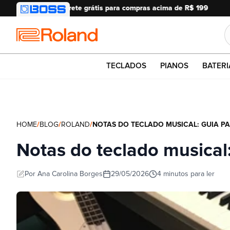
Roland
TECLADOS
PIANOS
BATERI
HOME
/
BLOG
/
ROLAND
/
NOTAS DO TECLADO MUSICAL: GUIA PA
Notas do teclado musical:
Por
Ana Carolina Borges
29/05/2026
4
minutos
para ler
Tempo de leitura