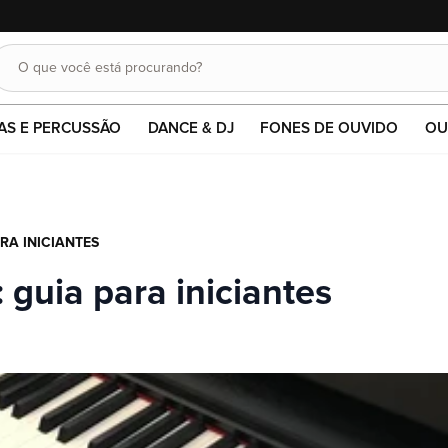
10% OFF em pagamentos no pix ou boleto.
O que você está procurando?
Buscar
AS E PERCUSSÃO
DANCE & DJ
FONES DE OUVIDO
OU
RA INICIANTES
 guia para iniciantes