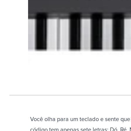
Você olha para um teclado e sente que
código tem apenas sete letras: Dó, Ré, M