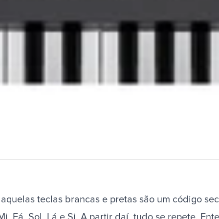
 aquelas teclas brancas e pretas são um código se
i, Fá, Sol, Lá e Si. A partir daí, tudo se repete. En