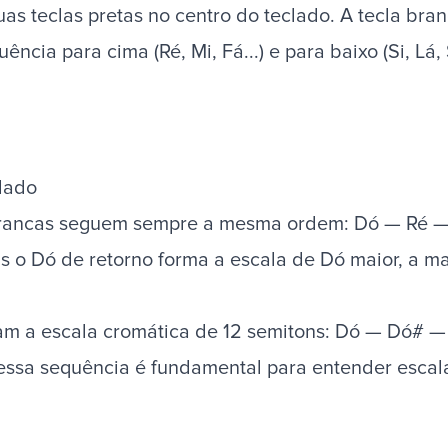
duas teclas pretas no centro do teclado. A tecla b
ência para cima (Ré, Mi, Fá...) e para baixo (Si, Lá, 
lado
s brancas seguem sempre a mesma ordem: Dó — Ré —
is o Dó de retorno forma a escala de Dó maior, a ma
etam a escala cromática de 12 semitons: Dó — Dó#
ssa sequência é fundamental para entender escalas,