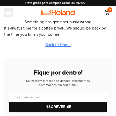
mpras acima de R$ 199
10% OFF em pagamentos no 
0
Roland
Something has gone seriously wrong
It's always time for a coffee break. We should be back by
the time you finish your coffee.
Back to Home
Fique por dentro!
Se inscreva e receba novidades, lançamentos
e promoções em seu e-mail.
Insira seu e-mail
INSCREVER-SE