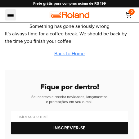
e grátis para compras acima de R$ 199
10% OFF e
0
Roland
Something has gone seriously wrong
It's always time for a coffee break. We should be back by
the time you finish your coffee.
Back to Home
Fique por dentro!
Se inscreva e receba novidades, lançamentos
e promoções em seu e-mail.
Insira seu e-mail
INSCREVER-SE