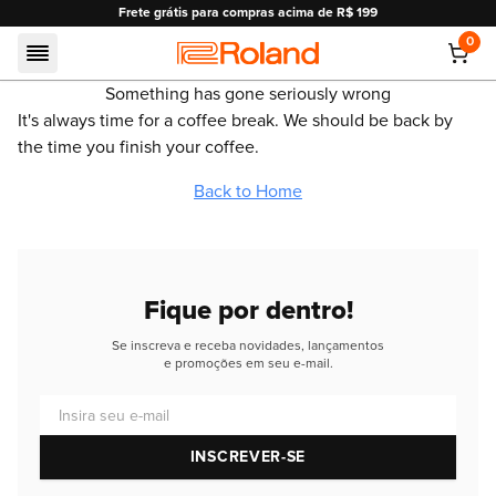
Frete grátis para compras acima de R$ 199
0
Roland
Something has gone seriously wrong
It's always time for a coffee break. We should be back by
the time you finish your coffee.
Back to Home
Fique por dentro!
Se inscreva e receba novidades, lançamentos
e promoções em seu e-mail.
Insira seu e-mail
INSCREVER-SE