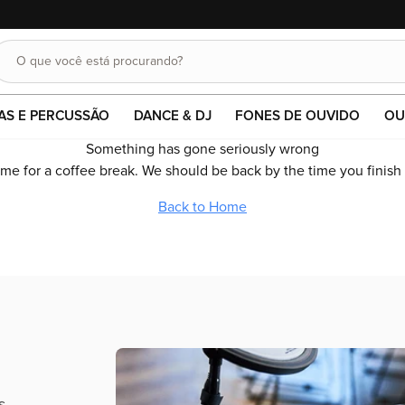
10% OFF em pagamentos no pix ou boleto.
O que você está procurando?
Buscar
AS E PERCUSSÃO
DANCE & DJ
FONES DE OUVIDO
OU
Something has gone seriously wrong
time for a coffee break. We should be back by the time you finish
Back to Home
s