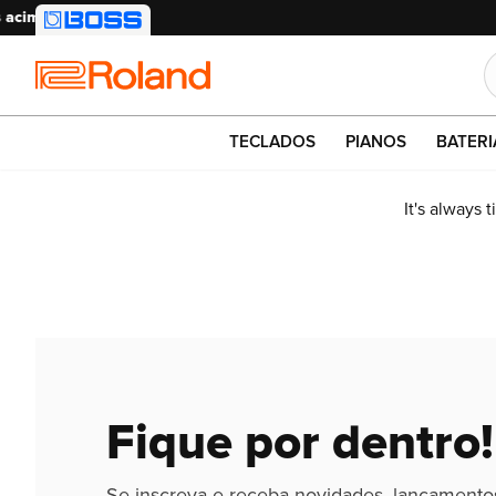
Roland
TECLADOS
PIANOS
BATERI
It's always 
Fique por dentro!
Se inscreva e receba novidades, lançamento