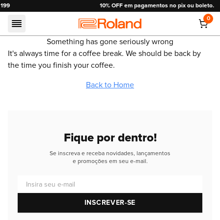
10% OFF em pagamentos no pix ou boleto.
0
Roland
Something has gone seriously wrong
It's always time for a coffee break. We should be back by
the time you finish your coffee.
Back to Home
Fique por dentro!
Se inscreva e receba novidades, lançamentos
e promoções em seu e-mail.
Insira seu e-mail
INSCREVER-SE