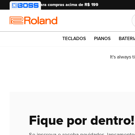
Roland
TECLADOS
PIANOS
BATERI
It's always 
Fique por dentro!
Se inscreva e receba novidades, lançamento