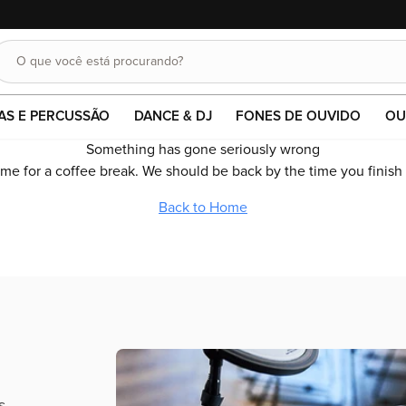
10% OFF em pagamentos no pix ou boleto
O que você está procurando?
Buscar
AS E PERCUSSÃO
DANCE & DJ
FONES DE OUVIDO
OU
Something has gone seriously wrong
time for a coffee break. We should be back by the time you finish
Back to Home
s