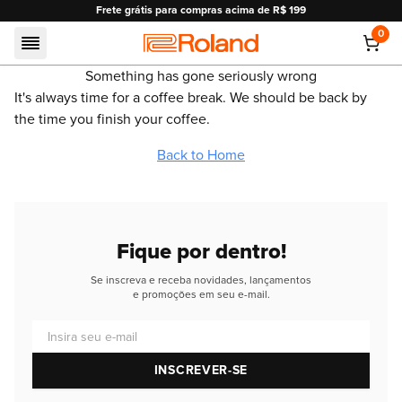
Frete grátis para compras acima de R$ 199
0
Roland
Something has gone seriously wrong
It's always time for a coffee break. We should be back by
the time you finish your coffee.
Back to Home
Fique por dentro!
Se inscreva e receba novidades, lançamentos
e promoções em seu e-mail.
Insira seu e-mail
INSCREVER-SE