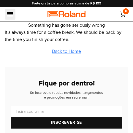
Frete grátis para compras acima de R$ 199
0
Roland
Something has gone seriously wrong
It's always time for a coffee break. We should be back by
the time you finish your coffee.
Back to Home
Fique por dentro!
Se inscreva e receba novidades, lançamentos
e promoções em seu e-mail.
Insira seu e-mail
INSCREVER-SE