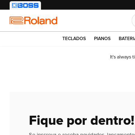
Roland
TECLADOS
PIANOS
BATERI
It's always 
Fique por dentro!
Se inscreva e receba novidades, lançamento