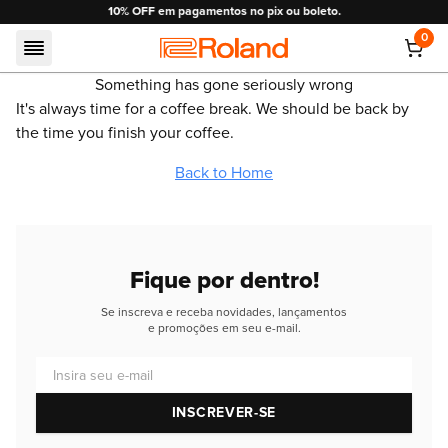
10% OFF em pagamentos no pix ou boleto.
0
Roland
Something has gone seriously wrong
It's always time for a coffee break. We should be back by
the time you finish your coffee.
Back to Home
Fique por dentro!
Se inscreva e receba novidades, lançamentos
e promoções em seu e-mail.
Insira seu e-mail
INSCREVER-SE