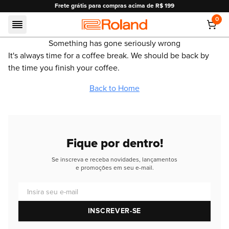
Frete grátis para compras acima de R$ 199
0
Roland
Something has gone seriously wrong
It's always time for a coffee break. We should be back by
the time you finish your coffee.
Back to Home
Fique por dentro!
Se inscreva e receba novidades, lançamentos
e promoções em seu e-mail.
Insira seu e-mail
INSCREVER-SE