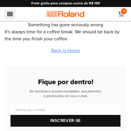
Frete grátis para compras acima de R$ 199
0
Roland
Something has gone seriously wrong
It's always time for a coffee break. We should be back by
the time you finish your coffee.
Back to Home
Fique por dentro!
Se inscreva e receba novidades, lançamentos
e promoções em seu e-mail.
Insira seu e-mail
INSCREVER-SE