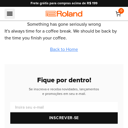
Frete grátis para compras acima de R$ 199
0
Roland
Something has gone seriously wrong
It's always time for a coffee break. We should be back by
the time you finish your coffee.
Back to Home
Fique por dentro!
Se inscreva e receba novidades, lançamentos
e promoções em seu e-mail.
Insira seu e-mail
INSCREVER-SE