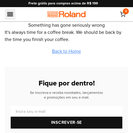
mpras acima de R$ 199
10% OFF em pagamentos no 
0
Roland
Something has gone seriously wrong
It's always time for a coffee break. We should be back by
the time you finish your coffee.
Back to Home
Fique por dentro!
Se inscreva e receba novidades, lançamentos
e promoções em seu e-mail.
Insira seu e-mail
INSCREVER-SE