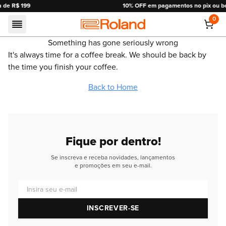
10% OFF em pagamentos no pix ou boleto.
0
Roland
Something has gone seriously wrong
It's always time for a coffee break. We should be back by
the time you finish your coffee.
Back to Home
Fique por dentro!
Se inscreva e receba novidades, lançamentos
e promoções em seu e-mail.
Insira seu e-mail
INSCREVER-SE