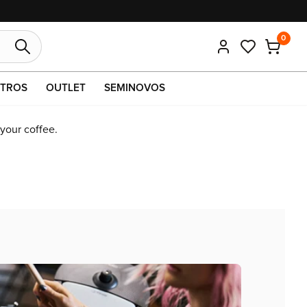
pix ou boleto.
0
TROS
OUTLET
SEMINOVOS
 your coffee.