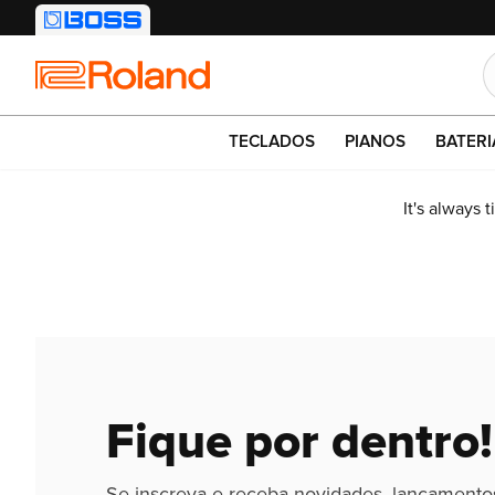
Roland
TECLADOS
PIANOS
BATERI
It's always 
Fique por dentro!
Se inscreva e receba novidades, lançamento