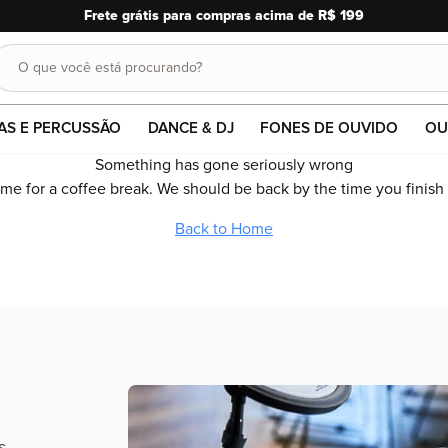
10% OFF em pagamentos no 
O que você está procurando?
Buscar
AS E PERCUSSÃO
DANCE & DJ
FONES DE OUVIDO
OU
Something has gone seriously wrong
time for a coffee break. We should be back by the time you finish
Back to Home
s