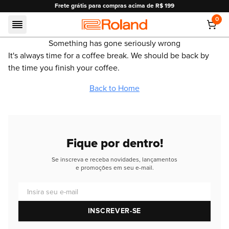
mpras acima de R$ 199
10% OFF em pagamentos no 
0
Roland
Something has gone seriously wrong
It's always time for a coffee break. We should be back by
the time you finish your coffee.
Back to Home
Fique por dentro!
Se inscreva e receba novidades, lançamentos
e promoções em seu e-mail.
Insira seu e-mail
INSCREVER-SE