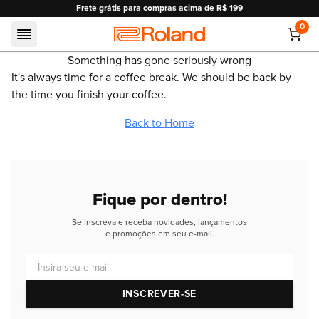
Frete grátis para compras acima de R$ 199
0
Roland
Something has gone seriously wrong
It's always time for a coffee break. We should be back by
the time you finish your coffee.
Back to Home
Fique por dentro!
Se inscreva e receba novidades, lançamentos
e promoções em seu e-mail.
Insira seu e-mail
INSCREVER-SE