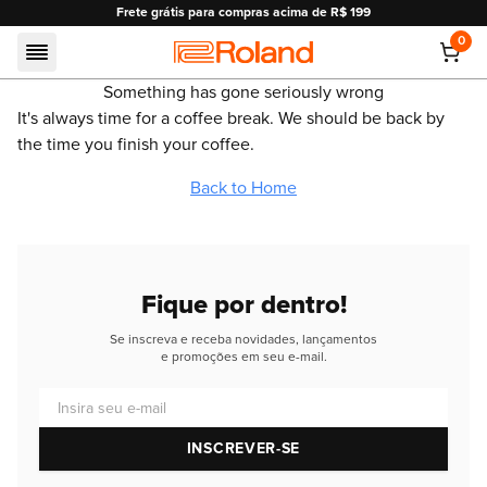
mpras acima de R$ 199
10% OFF em pagamentos no 
0
Roland
Something has gone seriously wrong
It's always time for a coffee break. We should be back by
the time you finish your coffee.
Back to Home
Fique por dentro!
Se inscreva e receba novidades, lançamentos
e promoções em seu e-mail.
Insira seu e-mail
INSCREVER-SE