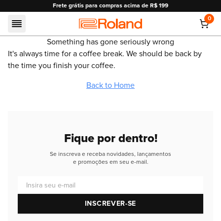
Frete grátis para compras acima de R$ 199
0
Roland
Something has gone seriously wrong
It's always time for a coffee break. We should be back by
the time you finish your coffee.
Back to Home
Fique por dentro!
Se inscreva e receba novidades, lançamentos
e promoções em seu e-mail.
Insira seu e-mail
INSCREVER-SE