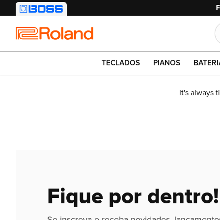
Roland
TECLADOS
PIANOS
BATERI
It's always 
Fique por dentro!
Se inscreva e receba novidades, lançamento