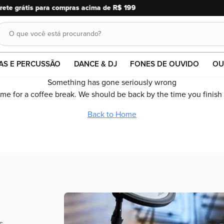
10% OFF em pagamentos no 
O que você está procurando?
Buscar
AS E PERCUSSÃO
DANCE & DJ
FONES DE OUVIDO
OU
Something has gone seriously wrong
time for a coffee break. We should be back by the time you finish
Back to Home
s