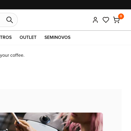
pix ou boleto.
0
TROS
OUTLET
SEMINOVOS
 your coffee.