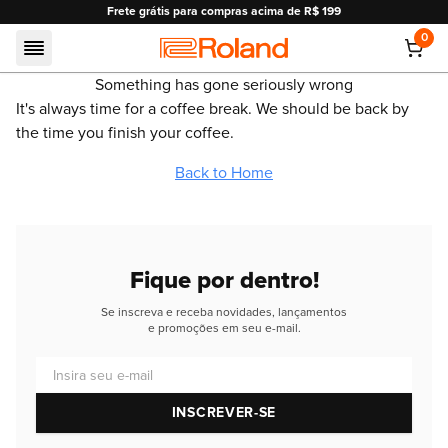
Frete grátis para compras acima de R$ 199
0
Roland
Something has gone seriously wrong
It's always time for a coffee break. We should be back by
the time you finish your coffee.
Back to Home
Fique por dentro!
Se inscreva e receba novidades, lançamentos
e promoções em seu e-mail.
Insira seu e-mail
INSCREVER-SE