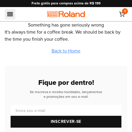
Frete grátis para compras acima de R$ 199
0
Roland
Something has gone seriously wrong
It's always time for a coffee break. We should be back by
the time you finish your coffee.
Back to Home
Fique por dentro!
Se inscreva e receba novidades, lançamentos
e promoções em seu e-mail.
Insira seu e-mail
INSCREVER-SE