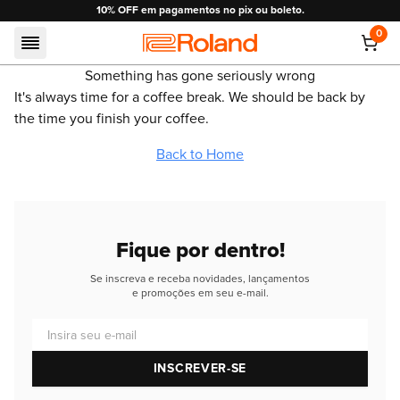
10% OFF em pagamentos no pix ou boleto.
0
Roland
Something has gone seriously wrong
It's always time for a coffee break. We should be back by
the time you finish your coffee.
Back to Home
Fique por dentro!
Se inscreva e receba novidades, lançamentos
e promoções em seu e-mail.
Insira seu e-mail
INSCREVER-SE