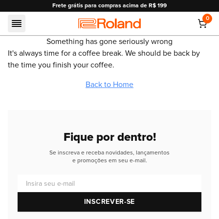
Frete grátis para compras acima de R$ 199
0
Roland
Something has gone seriously wrong
It's always time for a coffee break. We should be back by
the time you finish your coffee.
Back to Home
Fique por dentro!
Se inscreva e receba novidades, lançamentos
e promoções em seu e-mail.
Insira seu e-mail
INSCREVER-SE