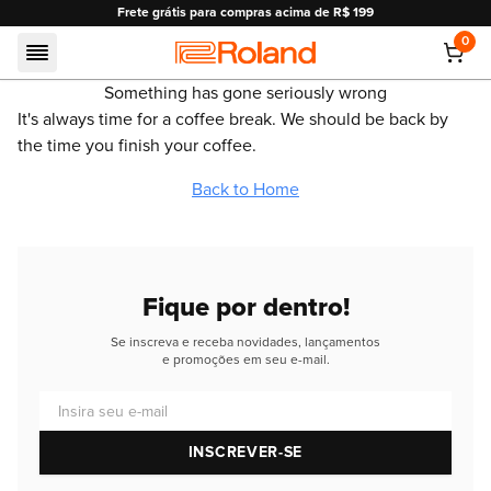
Frete grátis para compras acima de R$ 199
0
Roland
Something has gone seriously wrong
It's always time for a coffee break. We should be back by
the time you finish your coffee.
Back to Home
Fique por dentro!
Se inscreva e receba novidades, lançamentos
e promoções em seu e-mail.
Insira seu e-mail
INSCREVER-SE