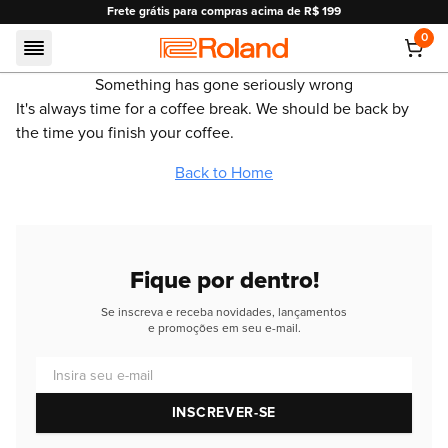
Frete grátis para compras acima de R$ 199
0
Roland
Something has gone seriously wrong
It's always time for a coffee break. We should be back by
the time you finish your coffee.
Back to Home
Fique por dentro!
Se inscreva e receba novidades, lançamentos
e promoções em seu e-mail.
Insira seu e-mail
INSCREVER-SE