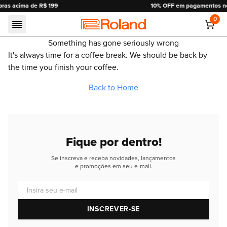
10% OFF em pagamentos no pix ou boleto.
0
Roland
Something has gone seriously wrong
It's always time for a coffee break. We should be back by
the time you finish your coffee.
Back to Home
Fique por dentro!
Se inscreva e receba novidades, lançamentos
e promoções em seu e-mail.
Insira seu e-mail
INSCREVER-SE