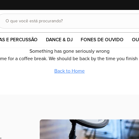
10% OFF em pagamentos no pix ou boleto.
O que você está procurando?
Buscar
AS E PERCUSSÃO
DANCE & DJ
FONES DE OUVIDO
OU
Something has gone seriously wrong
time for a coffee break. We should be back by the time you finish
Back to Home
s