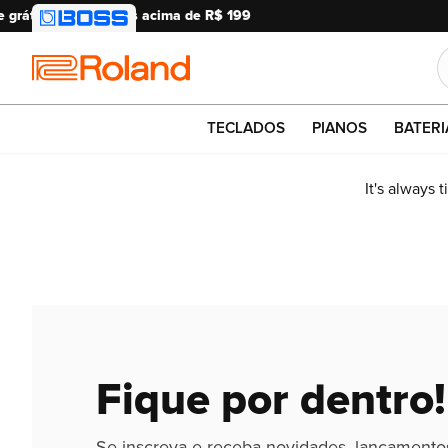
Roland
TECLADOS
PIANOS
BATERI
It's always 
Fique por dentro!
Se inscreva e receba novidades, lançamento