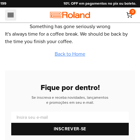
10% OFF em pagamentos no pix ou boleto.
0
Roland
Something has gone seriously wrong
It's always time for a coffee break. We should be back by
the time you finish your coffee.
Back to Home
Fique por dentro!
Se inscreva e receba novidades, lançamentos
e promoções em seu e-mail.
Insira seu e-mail
INSCREVER-SE