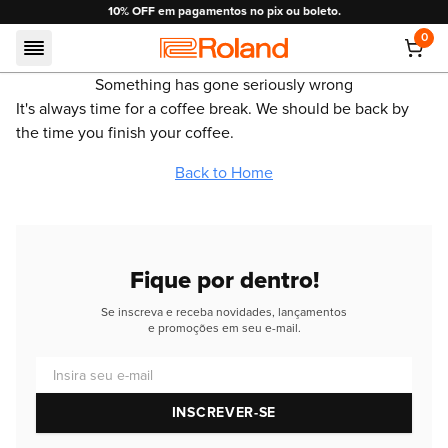
10% OFF em pagamentos no pix ou boleto.
0
Roland
Something has gone seriously wrong
It's always time for a coffee break. We should be back by
the time you finish your coffee.
Back to Home
Fique por dentro!
Se inscreva e receba novidades, lançamentos
e promoções em seu e-mail.
Insira seu e-mail
INSCREVER-SE