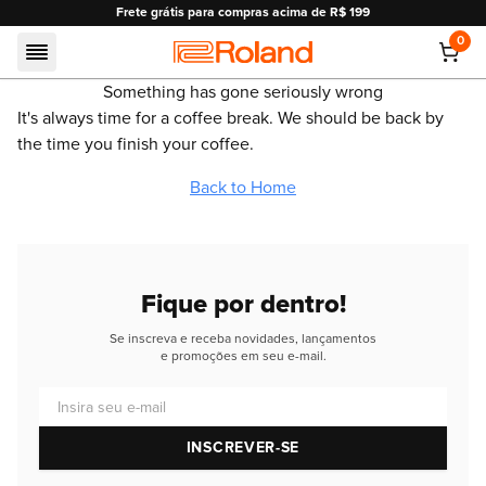
Frete grátis para compras acima de R$ 199
0
Roland
Something has gone seriously wrong
It's always time for a coffee break. We should be back by
the time you finish your coffee.
Back to Home
Fique por dentro!
Se inscreva e receba novidades, lançamentos
e promoções em seu e-mail.
Insira seu e-mail
INSCREVER-SE